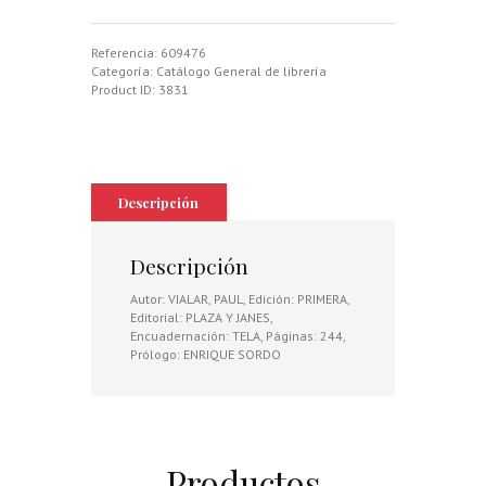
DOS
CA
ONES
Referencia:
609476
cantidad
Categoría:
Catálogo General de librería
Product ID:
3831
Descripción
Descripción
Autor: VIALAR, PAUL, Edición: PRIMERA,
Editorial: PLAZA Y JANES,
Encuadernación: TELA, Páginas: 244,
Prólogo: ENRIQUE SORDO
Productos