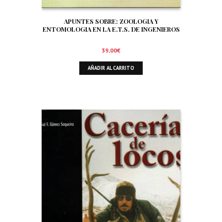
APUNTES SOBRE: ZOOLOGIA Y
ENTOMOLOGIA EN LA E.T.S. DE INGENIEROS
DE MONTES DE MADRID. SIGNIFICADO Y
TRATAMIENTO DE LA FAUNA EN EL AMBITO
39,00
€
FORESTAL. ORNITOFAUNA CINEGETICA
AÑADIR AL CARRITO