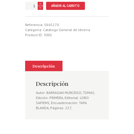
EN
AÑADIR AL CARRITO
LA
PIEL
DE
UN
Referencia:
0165270
FURTIVO
Categoría:
Catálogo General de librería
cantidad
Product ID:
3001
Descripción
Descripción
Autor: BARRAGAN MURCIEGO, TOMAS,
Edición: PRIMERA, Editorial: LOBO
SAPIENS, Encuadernación: TAPA
BLANDA, Páginas: 227,