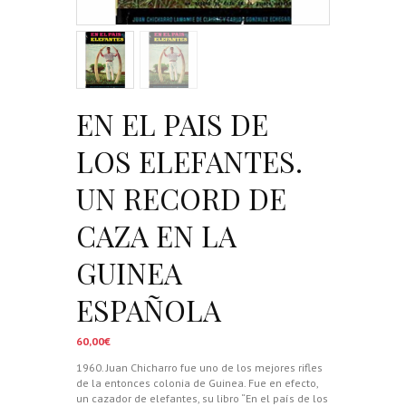
EN EL PAIS DE
LOS ELEFANTES.
UN RECORD DE
CAZA EN LA
GUINEA
ESPAÑOLA
60,00
€
1960. Juan Chicharro fue uno de los mejores rifles
de la entonces colonia de Guinea. Fue en efecto,
un cazador de elefantes, su libro “En el país de los