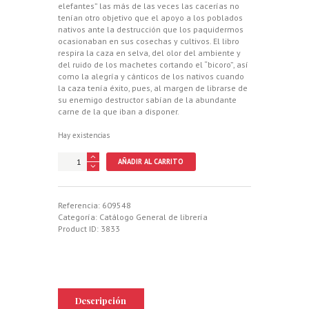
elefantes” las más de las veces las cacerías no
tenían otro objetivo que el apoyo a los poblados
nativos ante la destrucción que los paquidermos
ocasionaban en sus cosechas y cultivos. El libro
respira la caza en selva, del olor del ambiente y
del ruido de los machetes cortando el “bicoro”, así
como la alegría y cánticos de los nativos cuando
la caza tenía éxito, pues, al margen de librarse de
su enemigo destructor sabían de la abundante
carne de la que iban a disponer.
Hay existencias
EN
AÑADIR AL CARRITO
EL
PAIS
DE
LOS
Referencia:
609548
ELEFANTES.
Categoría:
Catálogo General de librería
UN
Product ID:
3833
RECORD
DE
CAZA
EN
LA
GUINEA
Descripción