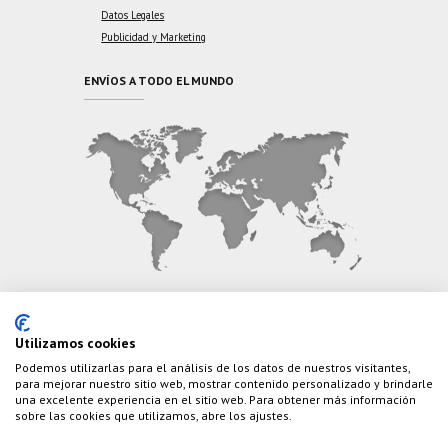
Datos Legales
Publicidad y Marketing
ENVÍOS A TODO EL MUNDO
CONTÁCTANOS
Utilizamos cookies
Podemos utilizarlas para el análisis de los datos de nuestros visitantes,
Teléfono:
(+34) 626 495 499
para mejorar nuestro sitio web, mostrar contenido personalizado y brindarle
una excelente experiencia en el sitio web. Para obtener más información
E-Mail:
info@cazaylibros.com
sobre las cookies que utilizamos, abre los ajustes.