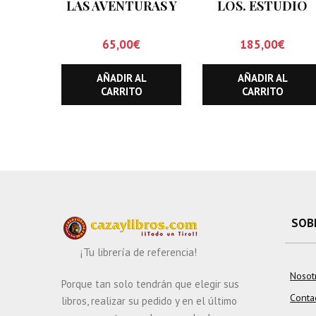
LAS AVENTURAS Y
LOS. ESTUDIO
EXPERIENCIAS DE
BIBLIOGRAFICO
UN CAZADOR EN
CINEGETICO
65,00
€
185,00
€
AFRICA.
(HASTA
DICIEMBRE DE
AÑADIR AL
AÑADIR AL
1.999)
CARRITO
CARRITO
SOB
¡Tu librería de referencia!
Nosot
Porque tan solo tendrán que elegir sus
Conta
libros, realizar su pedido y en el último