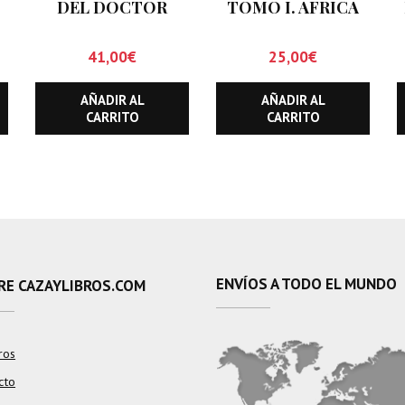
DEL DOCTOR
TOMO I. AFRICA
LIVINGSTONE, EL
41,00
€
25,00
€
AÑADIR AL
AÑADIR AL
CARRITO
CARRITO
ENVÍOS A TODO EL MUNDO
RE CAZAYLIBROS.COM
ros
cto