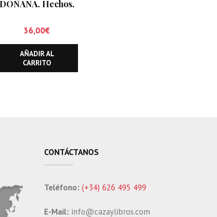
DOÑANA. Hechos,
recuerdos y
anécdotas de
36,00
€
Antonio Chico.
Guarda Mayor
AÑADIR AL
CARRITO
CONTÁCTANOS
Teléfono:
(+34) 626 495 499
E-Mail:
info@cazaylibros.com