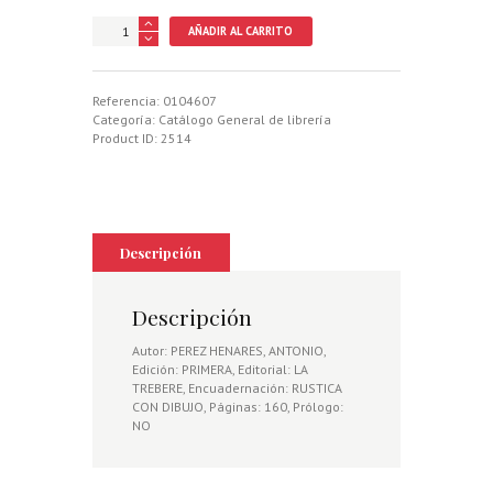
DIARIO
AÑADIR AL CARRITO
DEL
PERRO
(LORD)
cantidad
Referencia:
0104607
Categoría:
Catálogo General de librería
Product ID:
2514
Descripción
Descripción
Autor: PEREZ HENARES, ANTONIO,
Edición: PRIMERA, Editorial: LA
TREBERE, Encuadernación: RUSTICA
CON DIBUJO, Páginas: 160, Prólogo:
NO