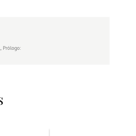
, Prólogo:
s