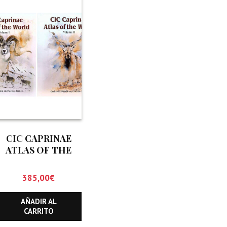
CIC CAPRINAE
ATLAS OF THE
WORLD (DOS
TOMOS)
385,00
€
AÑADIR AL
CARRITO