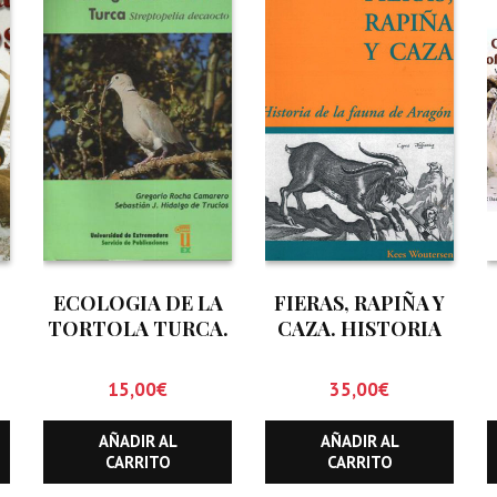
ECOLOGIA DE LA
FIERAS, RAPIÑA Y
TORTOLA TURCA.
CAZA. HISTORIA
STREPTOPELIA
DE LA FAUNA DE
DECAOCTO
ARAGON
15,00
€
35,00
€
AÑADIR AL
AÑADIR AL
CARRITO
CARRITO