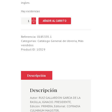
ingles.
Hay existencias
CULMINUM
AÑADIR AL CARRITO
MAGISTER.
SILENCIO,
SOLEDAD
Y
Referencia:
0185335.1
ESFUERZO
Categorías:
Catálogo General de librería
,
Más
cantidad
vendidos
Product ID:
10329
Descripción
Descripción
Autor: RUIZ GALLARDON GARCIA DE LA
RASILLA, IGNACIO. PRESIDENTE,
Edición: PRIMERA, Editorial: COFRADIA
CULMINUM MAGISTER,