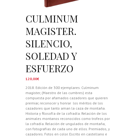
CULMINUM
MAGISTER.
SILENCIO,
SOLEDAD Y
ESFUERZO
120,00
€
2018. Edición de 300 ejemplares. Culminum
magister, (Maestro de las cumbres) esta
compuesta por afamados cazadores que quieren
premiar, reconocer y honrar
los méritos de los
cazadores que tanto aman la caza de montaña.
Historia y filosofía de la cofradía. Relación de los
animales montanos reconocidos como trofeos por
la cofradía. Relación de ungulados de montaña,
con fotografías de cada uno de ellos. Premiados, y
cazadores. Fotos en color. Escrito en castellano e