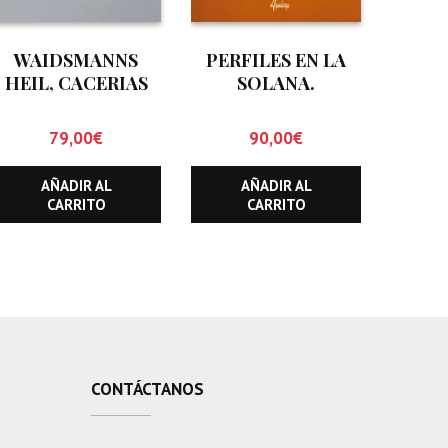
WAIDSMANNS
PERFILES EN LA
HEIL, CACERIAS
SOLANA.
EN LAS MONTAÑAS
Reflexiones y
DE EUROPA EN EL
recuerdos de un
79,00
€
90,00
€
SIGLO XXI
cazador
AÑADIR AL
AÑADIR AL
CARRITO
CARRITO
CONTÁCTANOS