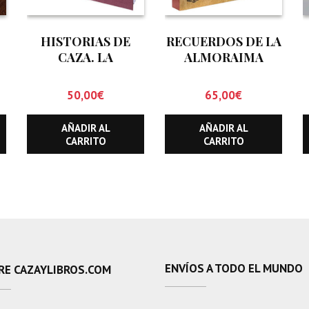
,
HISTORIAS DE
RECUERDOS DE LA
CAZA. LA
ALMORAIMA
NATURALEZA, SUS
GENTES Y SUS
50,00
€
65,00
€
CULTURAS
AÑADIR AL
AÑADIR AL
CARRITO
CARRITO
ENVÍOS A TODO EL MUNDO
RE CAZAYLIBROS.COM