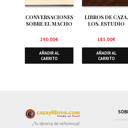
CONVERSACIONES
LIBROS DE CAZA
SOBRE EL MACHO
LOS. ESTUDIO
MONTES
BIBLIOGRAFICO
CINEGETICO
290,00
€
185,00
€
(HASTA
DICIEMBRE DE
AÑADIR AL
AÑADIR AL
1.999)
CARRITO
CARRITO
SOB
¡Tu librería de referencia!