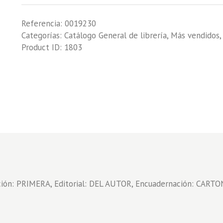
1907-
Referencia:
0019230
1908
Categorías:
Catálogo General de librería
,
Más vendidos
(PRIMER
Product ID:
1803
SAFARI
ESPAÑOL
EN
AFRICA)
DIARIO
DE
CAZA
EN
AFRICA
DEL
MARQUES
DE
ón: PRIMERA, Editorial: DEL AUTOR, Encuadernación: CARTO
LA
SCALA
cantidad