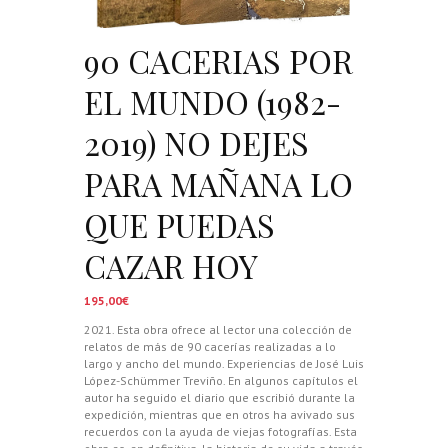
90 CACERIAS POR
EL MUNDO (1982-
2019) NO DEJES
PARA MAÑANA LO
QUE PUEDAS
CAZAR HOY
195,00
€
2021. Esta obra ofrece al lector una colección de
relatos de más de 90 cacerías realizadas a lo
largo y ancho del mundo. Experiencias de José Luis
López-Schümmer Treviño. En algunos capítulos el
autor ha seguido el diario que escribió durante la
expedición, mientras que en otros ha avivado sus
recuerdos con la ayuda de viejas fotografías. Esta