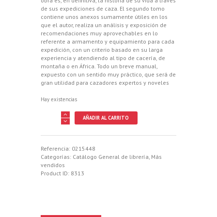
obra es, en definitiva, la historia de su vida a través
de sus expediciones de caza. El segundo tomo
contiene unos anexos sumamente útiles en los
que el autor, realiza un análisis y exposición de
recomendaciones muy aprovechables en lo
referente a armamento y equipamiento para cada
expedición, con un criterio basado en su larga
experiencia y atendiendo al tipo de cacería, de
montaña o en África. Todo un breve manual,
expuesto con un sentido muy práctico, que será de
gran utilidad para cazadores expertos y noveles
Hay existencias
90
AÑADIR AL CARRITO
CACERIAS
POR
EL
MUNDO
Referencia:
0215448
(1982-
Categorías:
Catálogo General de librería
,
Más
2019)
vendidos
NO
Product ID:
8313
DEJES
PARA
MAÑANA
LO
QUE