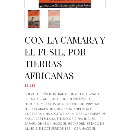
CON LA CAMARA Y
EL FUSIL, POR
TIERRAS
AFRICANAS
82,16
€
NUEVA EDICIÓN ILUSTRADA CON 61 FOTOGRAFÍAS
DEL AUTOR. AMPLIADA CON UN PREÁMBULO
EDITORIAL Y TEXTOS DE OSA JOHNSON. PRIMERA
EDICIÓN ARGENTINA, REVISADA, AMPLIADA E
ILUSTRADA. UNICA AUTORIZADA PARA LOS PAÍSES DE
HABLA CASTELLANA. TÍTULO ORIGINAL INGLÉS:
SAFARI. JOHNSON NACIÓ EN ROCKFORD, ESTADO DE
ILLINOIS, EN OCTUBRE DE 1884. OSA NACIÓ EN