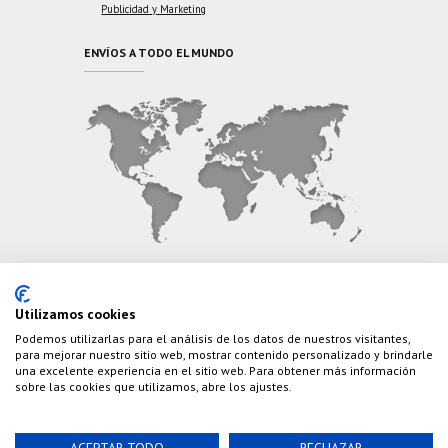
Publicidad y Marketing
ENVÍOS A TODO EL MUNDO
CONTÁCTANOS
Utilizamos cookies
Podemos utilizarlas para el análisis de los datos de nuestros visitantes,
Teléfono:
(+34) 626 495 499
para mejorar nuestro sitio web, mostrar contenido personalizado y brindarle
una excelente experiencia en el sitio web. Para obtener más información
E-Mail:
info@cazaylibros.com
sobre las cookies que utilizamos, abre los ajustes.