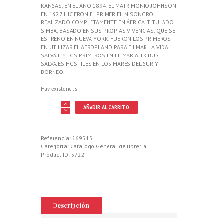
KANSAS, EN EL AÑO 1894. EL MATRIMONIO JOHNSON
EN 1927 HICIERON EL PRIMER FILM SONORO
REALIZADO COMPLETAMENTE EN ÁFRICA, TITULADO
SIMBA, BASADO EN SUS PROPIAS VIVENCIAS, QUE SE
ESTRENÓ EN NUEVA YORK. FUERON LOS PRIMEROS
EN UTILIZAR EL AEROPLANO PARA FILMAR LA VIDA
SALVAJE Y LOS PRIMEROS EN FILMAR A TRIBUS
SALVAJES HOSTILES EN LOS MARES DEL SUR Y
BORNEO.
Hay existencias
CON
AÑADIR AL CARRITO
LA
CAMARA
Y
EL
Referencia:
569513
FUSIL,
Categoría:
Catálogo General de librería
POR
Product ID:
3722
TIERRAS
AFRICANAS
cantidad
Descripción