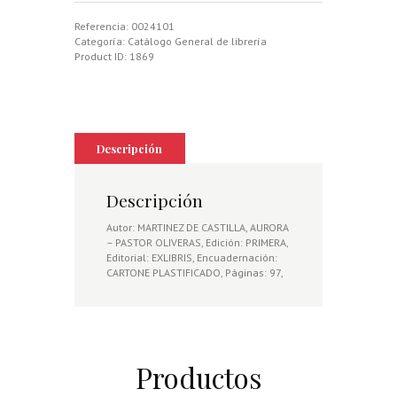
PERDIZ
ROJA
Referencia:
0024101
(ALECTORIS
Categoría:
Catálogo General de librería
RUFA)
Product ID:
1869
ANTE
DEPREDADORES
AEREOS
Y
TERRESTRES.
COMPARACION
Descripción
ENTRE
PERDICES
DE
Descripción
CAMPO
Y
Autor: MARTINEZ DE CASTILLA, AURORA
DE
– PASTOR OLIVERAS, Edición: PRIMERA,
GRANJA.
Editorial: EXLIBRIS, Encuadernación:
cantidad
CARTONE PLASTIFICADO, Páginas: 97,
Productos