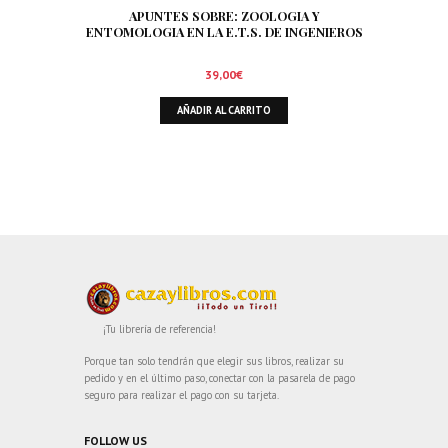
APUNTES SOBRE: ZOOLOGIA Y
ENTOMOLOGIA EN LA E.T.S. DE INGENIEROS
DE MONTES DE MADRID. SIGNIFICADO Y
TRATAMIENTO DE LA FAUNA EN EL AMBITO
39,00
€
FORESTAL. ORNITOFAUNA CINEGETICA
AÑADIR AL CARRITO
¡Tu librería de referencia!
Porque tan solo tendrán que elegir sus libros, realizar su
pedido y en el último paso, conectar con la pasarela de pago
seguro para realizar el pago con su tarjeta.
FOLLOW US