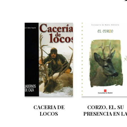
CACERIA DE
CORZO, EL. SU
LOCOS
PRESENCIA EN L
COMUNIDAD DE
MADRID