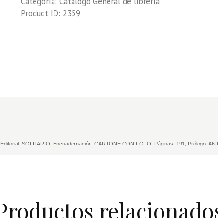
Categoría:
Catálogo General de librería
(ORYCTOLAGUS
Product ID:
2359
CUNICULUS
L.)
cantidad
 Editorial: SOLITARIO, Encuadernación: CARTONE CON FOTO, Páginas: 191, Prólogo
Productos relacionado