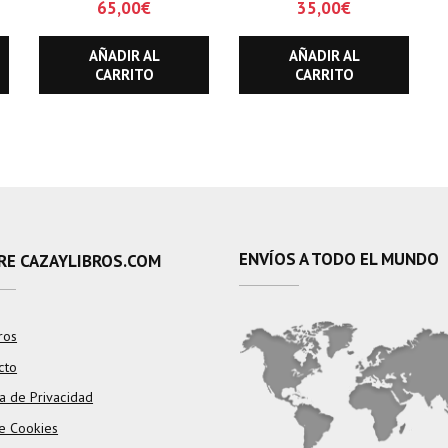
65,00
€
35,00
€
AFRICA.
AÑADIR AL
AÑADIR AL
CARRITO
CARRITO
ENVÍOS A TODO EL MUNDO
RE CAZAYLIBROS.COM
ros
cto
ca de Privacidad
e Cookies