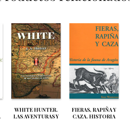
WHITE HUNTER.
FIERAS, RAPIÑA Y
A
LAS AVENTURAS Y
CAZA. HISTORIA
EXPERIENCIAS DE
DE LA FAUNA DE
UN CAZADOR EN
ARAGON