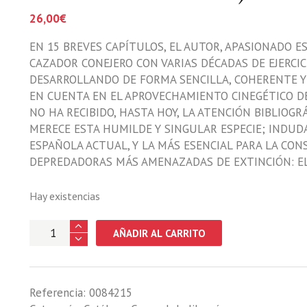
26,00
€
EN 15 BREVES CAPÍTULOS, EL AUTOR, APASIONADO 
CAZADOR CONEJERO CON VARIAS DÉCADAS DE EJERCICI
DESARROLLANDO DE FORMA SENCILLA, COHERENTE Y L
EN CUENTA EN EL APROVECHAMIENTO CINEGÉTICO D
NO HA RECIBIDO, HASTA HOY, LA ATENCIÓN BIBLIOGR
MERECE ESTA HUMILDE Y SINGULAR ESPECIE; INDUD
ESPAÑOLA ACTUAL, Y LA MÁS ESENCIAL PARA LA CON
DEPREDADORAS MÁS AMENAZADAS DE EXTINCIÓN: EL L
Hay existencias
CINEGETICA
AÑADIR AL CARRITO
DEL
CONEJO
DE
Referencia:
0084215
MONTE.