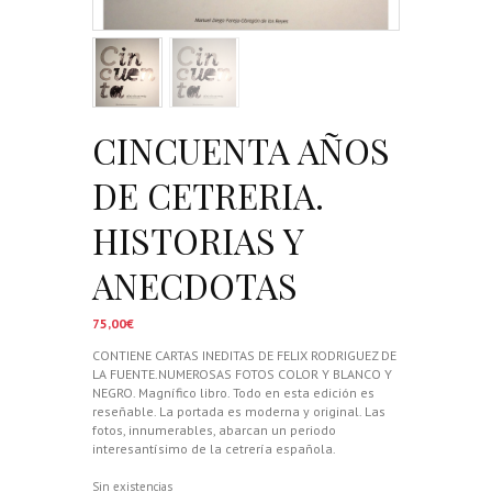
CINCUENTA AÑOS
DE CETRERIA.
HISTORIAS Y
ANECDOTAS
75,00
€
CONTIENE CARTAS INEDITAS DE FELIX RODRIGUEZ DE
LA FUENTE.NUMEROSAS FOTOS COLOR Y BLANCO Y
NEGRO. Magnífico libro. Todo en esta edición es
reseñable. La portada es moderna y original. Las
fotos, innumerables, abarcan un periodo
interesantísimo de la cetrería española.
Sin existencias