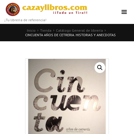
¡Tu librería de referencia!
Inicio
Tienda
Catálogo General de librería
CINCUENTA AÑOS DE CETRERIA. HISTORIAS Y ANECDOTAS