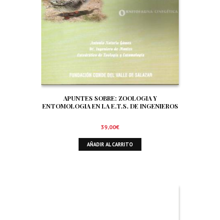
APUNTES SOBRE: ZOOLOGIA Y
ENTOMOLOGIA EN LA E.T.S. DE INGENIEROS
DE MONTES DE MADRID. SIGNIFICADO Y
TRATAMIENTO DE LA FAUNA EN EL AMBITO
39,00
€
FORESTAL. ORNITOFAUNA CINEGETICA
AÑADIR AL CARRITO