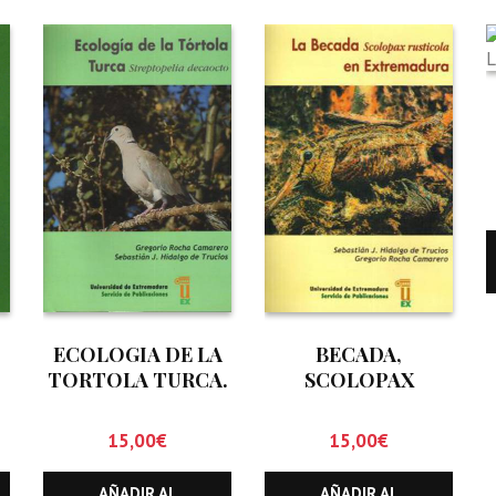
ECOLOGIA DE LA
BECADA,
TORTOLA TURCA.
SCOLOPAX
STREPTOPELIA
RUSTICOLA. EN
DECAOCTO
EXTREMADURA,
15,00
€
15,00
€
LA
AÑADIR AL
AÑADIR AL