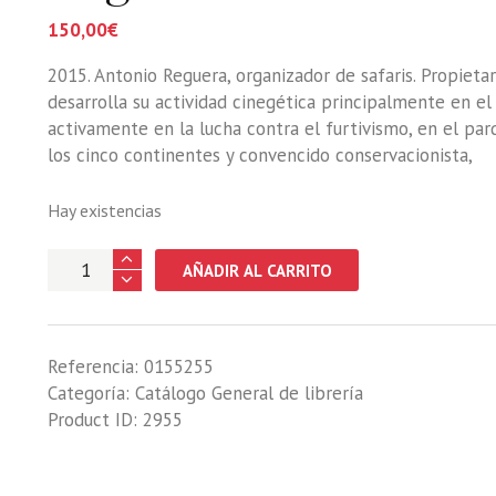
150,00
€
2015. Antonio Reguera, organizador de safaris. Propieta
desarrolla su actividad cinegética principalmente en el
activamente en la lucha contra el furtivismo, en el par
los cinco continentes y convencido conservacionista,
Hay existencias
CAZA
AÑADIR AL CARRITO
Y
CONSERVACIONISMO
INTERNACIONAL.
Referencia:
0155255
Colección
Categoría:
Catálogo General de librería
Antonio
Product ID:
2955
Reguera
cantidad