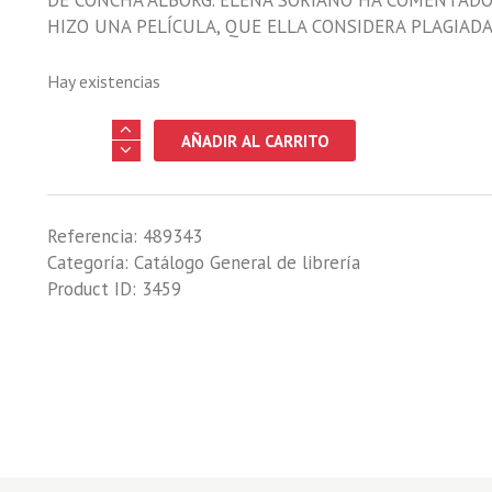
DE CONCHA ALBORG. ELENA SORIANO HA COMENTADO
HIZO UNA PELÍCULA, QUE ELLA CONSIDERA PLAGIADA
Hay existencias
CAZA
AÑADIR AL CARRITO
MENOR
cantidad
Referencia:
489343
Categoría:
Catálogo General de librería
Product ID:
3459