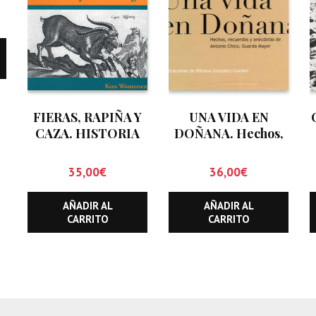
FIERAS, RAPIÑA Y
UNA VIDA EN
CAZA. HISTORIA
DOÑANA. Hechos,
DE LA FAUNA DE
recuerdos y
ARAGON
anécdotas de
35,00
€
36,00
€
Antonio Chico.
Guarda Mayor
AÑADIR AL
AÑADIR AL
CARRITO
CARRITO