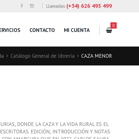
(+34) 626 495 499
Llamadas
0
ERVICIOS
CONTACTO
MI CUENTA
da
Catálogo General de librería
CAZA MENOR
IAS, DONDE LA CAZA Y LA VIDA RURAL ES EL
 ESCRITORAS. EDICIÓN, INTRODUCCIÓN Y NOTAS