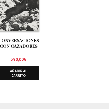
CONVERSACIONES
CON CAZADORES
DE SARRIOS Y
REBECOS
390,00
€
AÑADIR AL
CARRITO