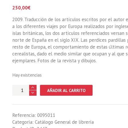
250,00
€
2009. Traducción de los artículos escritos por el autor
a los diferentes viajes por Europa realizados por ingles
islas británicas, los dos artículos referenciados versan 
norte de España en el siglo XIX. Las perdices pardillas
resto de Europa, el comportamiento de estas últimas re
cerealistas, dado el medio similar que ocupan y al que
ejemplares. Fotos de la revista y dibujos.
Hay existencias
CAZA
AÑADIR AL CARRITO
MAYOR
EN
EL
Referencia:
0095011
NORTE
Categoría:
Catálogo General de librería
DE