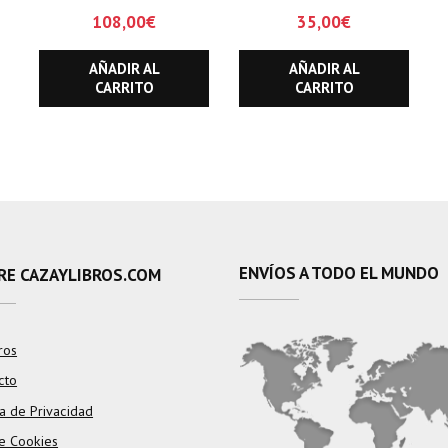
ARAGON
108,00
€
35,00
€
AÑADIR AL
AÑADIR AL
CARRITO
CARRITO
ENVÍOS A TODO EL MUNDO
RE CAZAYLIBROS.COM
ros
cto
ca de Privacidad
e Cookies