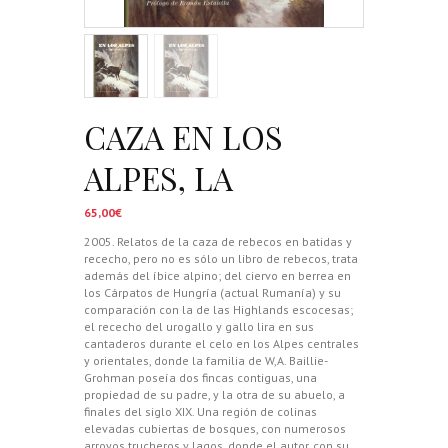
CAZA EN LOS
ALPES, LA
65,00
€
2005. Relatos de la caza de rebecos en batidas y
rececho, pero no es sólo un libro de rebecos, trata
además del íbice alpino; del ciervo en berrea en
los Cárpatos de Hungría (actual Rumanía) y su
comparación con la de las Highlands escocesas;
el rececho del urogallo y gallo lira en sus
cantaderos durante el celo en los Alpes centrales
y orientales, donde la familia de W,A. Baillie-
Grohman poseía dos fincas contiguas, una
propiedad de su padre, y la otra de su abuelo, a
finales del siglo XIX. Una región de colinas
elevadas cubiertas de bosques, con numerosos
arroyos trucheros y lagos, donde el autor, con su