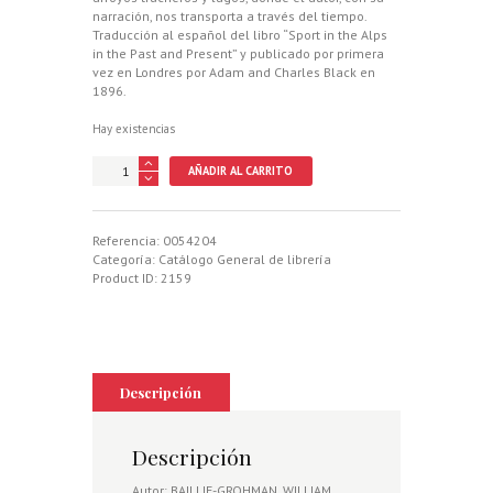
narración, nos transporta a través del tiempo.
Traducción al español del libro “Sport in the Alps
in the Past and Present” y publicado por primera
vez en Londres por Adam and Charles Black en
1896.
Hay existencias
CAZA
AÑADIR AL CARRITO
EN
LOS
ALPES,
LA
Referencia:
0054204
cantidad
Categoría:
Catálogo General de librería
Product ID:
2159
Descripción
Descripción
Autor: BAILLIE-GROHMAN, WILLIAM