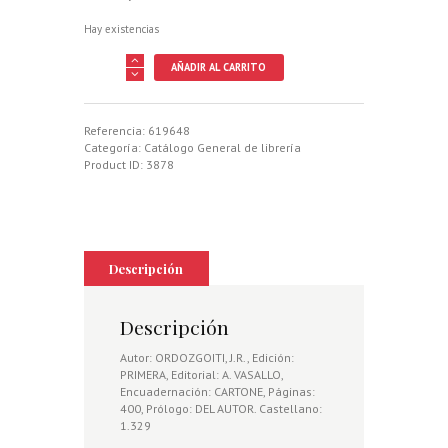
Hay existencias
CAZA
AÑADIR AL CARRITO
CON
ANIMALES
AMAESTRADOS,
LA
Referencia:
619648
cantidad
Categoría:
Catálogo General de librería
Product ID:
3878
Descripción
Descripción
Autor: ORDOZGOITI, J.R., Edición:
PRIMERA, Editorial: A. VASALLO,
Encuadernación: CARTONE, Páginas:
400, Prólogo: DEL AUTOR. Castellano:
1.329