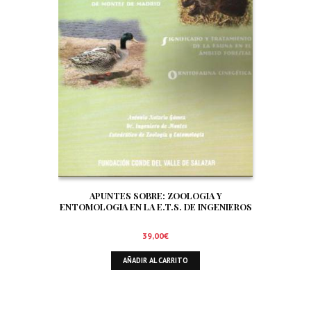
APUNTES SOBRE: ZOOLOGIA Y
ENTOMOLOGIA EN LA E.T.S. DE INGENIEROS
DE MONTES DE MADRID. SIGNIFICADO Y
TRATAMIENTO DE LA FAUNA EN EL AMBITO
39,00
€
FORESTAL. ORNITOFAUNA CINEGETICA
AÑADIR AL CARRITO