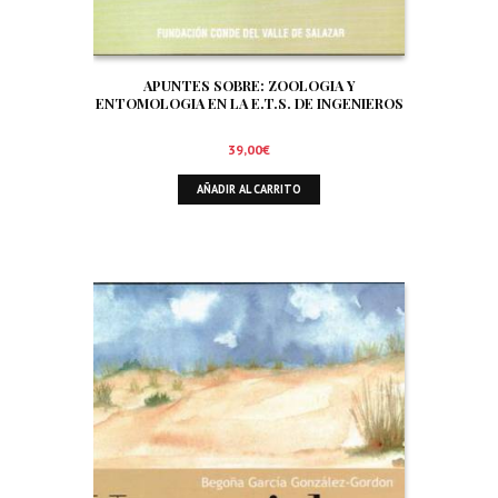
APUNTES SOBRE: ZOOLOGIA Y
ENTOMOLOGIA EN LA E.T.S. DE INGENIEROS
DE MONTES DE MADRID. SIGNIFICADO Y
TRATAMIENTO DE LA FAUNA EN EL AMBITO
39,00
€
FORESTAL. ORNITOFAUNA CINEGETICA
AÑADIR AL CARRITO