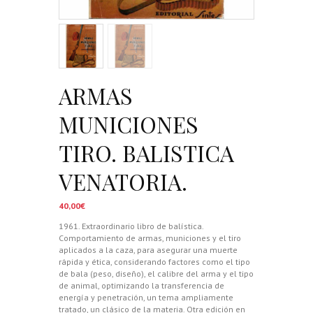
ARMAS
MUNICIONES
TIRO. BALISTICA
VENATORIA.
40,00
€
1961. Extraordinario libro de balística.
Comportamiento de armas, municiones y el tiro
aplicados a la caza, para asegurar una muerte
rápida y ética, considerando factores como el tipo
de bala (peso, diseño), el calibre del arma y el tipo
de animal, optimizando la transferencia de
energía y penetración, un tema ampliamente
tratado, un clásico de la materia. Otra edición en