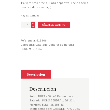
1970, mismo precio. (Caza deportiva: Enciclopedia
practica del cazador; I)
Hay existencias
ARMAS
AÑADIR AL CARRITO
MUNICIONES
TIRO.
BALISTICA
VENATORIA.
Referencia:
619466
cantidad
Categoría:
Catálogo General de librería
Product ID:
3867
Descripción
Descripción
Autor: DURAN SALAS Raimundo –
Salvador PONS GENDRAU, Edición:
PRIMERA, Editorial: SINTES,
Encuadernación: CARTONE TAPA DURA