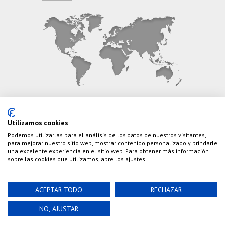
CONTÁCTANOS
Utilizamos cookies
Podemos utilizarlas para el análisis de los datos de nuestros visitantes,
Teléfono:
(+34) 626 495 499
para mejorar nuestro sitio web, mostrar contenido personalizado y brindarle
una excelente experiencia en el sitio web. Para obtener más información
E-Mail:
info@cazaylibros.com
sobre las cookies que utilizamos, abre los ajustes.
ACEPTAR TODO
RECHAZAR
Powered by©
Nao Grupo de Comunicación, S.L.
©
NO, AJUSTAR
2020 Cazaylibros.com ¡Todo Un Tiro!, todos los
derechos reservados.