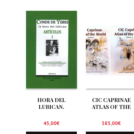
HORA DEL
CIC CAPRINAE
LUBICAN.
ATLAS OF THE
ARTICULOS I, LA
WORLD (DOS
TOMOS)
45,00
€
385,00
€