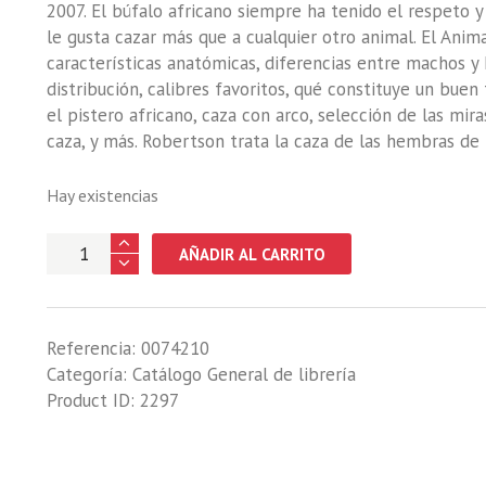
2007. El búfalo africano siempre ha tenido el respeto y
le gusta cazar más que a cualquier otro animal. El Anim
características anatómicas, diferencias entre machos y 
distribución, calibres favoritos, qué constituye un buen
el pistero africano, caza con arco, selección de las mira
caza, y más. Robertson trata la caza de las hembras de
Hay existencias
ANIMAL
AÑADIR AL CARRITO
MAS
PELIGROSO
DE
Referencia:
0074210
AFRICA,
Categoría:
Catálogo General de librería
EL.
Product ID:
2297
(EL
BUFALO
CAFRE)
cantidad