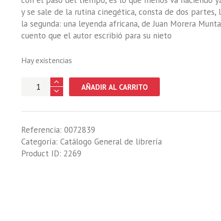
con el paso del tiempo, es lo que menos va haciendo ya.
y se sale de la rutina cinegética, consta de dos partes, 
la segunda: una leyenda africana, de Juan Morera Munta
cuento que el autor escribió para su nieto
Hay existencias
AFRICA.
AÑADIR AL CARRITO
DIALOGOS
Y
CACERIAS
Referencia:
0072839
cantidad
Categoría:
Catálogo General de librería
Product ID:
2269