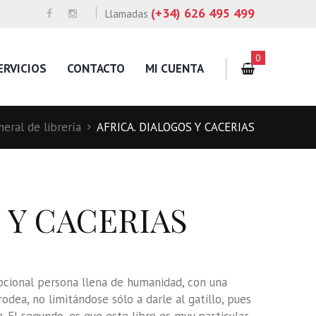
(+34) 626 495 499
Llamadas
0
ERVICIOS
CONTACTO
MI CUENTA
eral de librería
AFRICA. DIALOGOS Y CACERIAS
 Y CACERIAS
pcional persona llena de humanidad, con una
odea, no limitándose sólo a darle al gatillo, pues