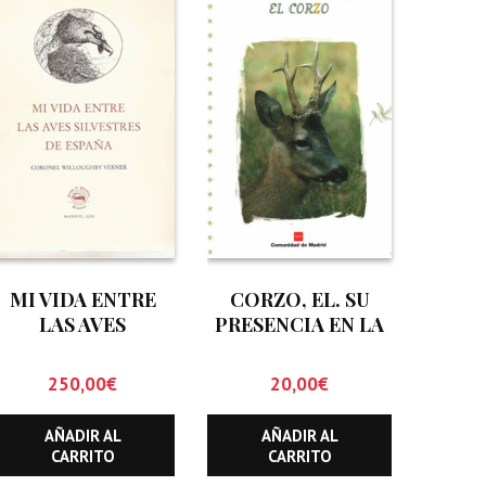
MI VIDA ENTRE
CORZO, EL. SU
LAS AVES
PRESENCIA EN LA
SILVESTRES DE
COMUNIDAD DE
ESPAÑA
MADRID
250,00
€
20,00
€
AÑADIR AL
AÑADIR AL
CARRITO
CARRITO