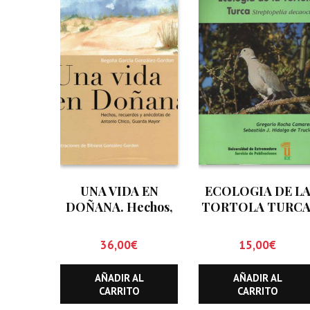
UNA VIDA EN
ECOLOGIA DE L
DOÑANA. Hechos,
TORTOLA TURCA
recuerdos y
STREPTOPELIA
anécdotas de
DECAOCTO
36,00
€
15,00
€
Antonio Chico.
Guarda Mayor
AÑADIR AL
AÑADIR AL
CARRITO
CARRITO