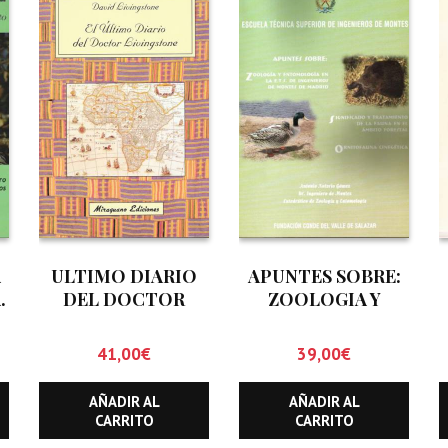
A
ULTIMO DIARIO
APUNTES SOBRE:
.
DEL DOCTOR
ZOOLOGIA Y
LIVINGSTONE, EL
ENTOMOLOGIA EN
LA E.T.S. DE
41,00
€
39,00
€
INGENIEROS DE
MONTES DE
AÑADIR AL
AÑADIR AL
MADRID.
CARRITO
CARRITO
SIGNIFICADO Y