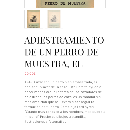
ADIESTRAMIENTO
DE UN PERRO DE
MUESTRA, EL
90,00
€
1945. Cazar con un perro bien amaestrado, es
doblar el placer de la caza. Este libro te ayuda a
hacer menos ardua la tarea de los cazadores de
adiestrar a los perros de caza, es un manual sin
mas ambición que os llevara a conseguir la
formación de tu perro. Como dijo Lord Byron,
“Cuanto mas conozco a los hombres, mas quiero a
mi perro”. Preciosos dibujos a plumilla,
ilustraciones y fotografías