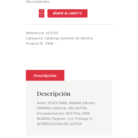
Hay existencias
ADIESTRAMIENTO
AÑADIR AL CARRITO
DE
UN
PERRO
DE
Referencia:
459707
MUESTRA,
Categoría:
Catálogo General de librería
EL
Product ID:
3406
cantidad
Descripción
Descripción
Autor: DOGS-PARK, GRANJA, Edición:
PRIMERA, Editorial: DEL AUTOR,
Encuadernación: RUSTICA, TAPA
BLANDA, Páginas: 115, Prólogo: E
INTRODUCCION DEL AUTOR