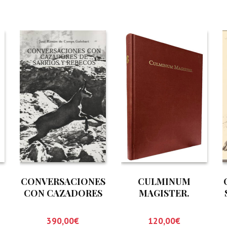
CONVERSACIONES
CULMINUM
CON CAZADORES
MAGISTER.
DE SARRIOS Y
SILENCIO,
REBECOS
SOLEDAD Y
390,00
€
120,00
€