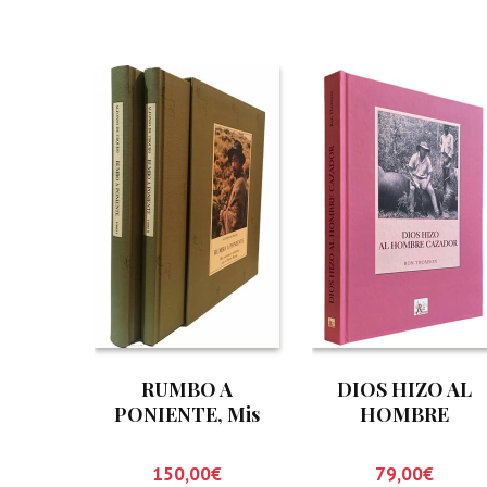
RUMBO A
DIOS HIZO AL
PONIENTE, Mis
HOMBRE
cacerias y andanzas
CAZADOR
por el nuevo
150,00
€
79,00
€