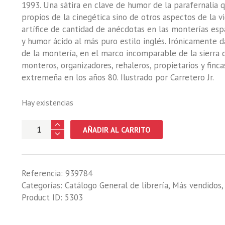
1993. Una sátira en clave de humor de la parafernalia 
propios de la cinegética sino de otros aspectos de la vid
artífice de cantidad de anécdotas en las monterías esp
y humor ácido al más puro estilo inglés. Irónicamente d
de la montería, en el marco incomparable de la sierra 
monteros, organizadores, rehaleros, propietarios y finc
extremeña en los años 80. Ilustrado por Carretero Jr.
Hay existencias
DE
AÑADIR AL CARRITO
RE
NULLIUS.
MANUAL
Referencia:
939784
DEL
Categorías:
Catálogo General de librería
,
Más vendidos
MONTERO
Product ID:
5303
CAZACANTANO
cantidad