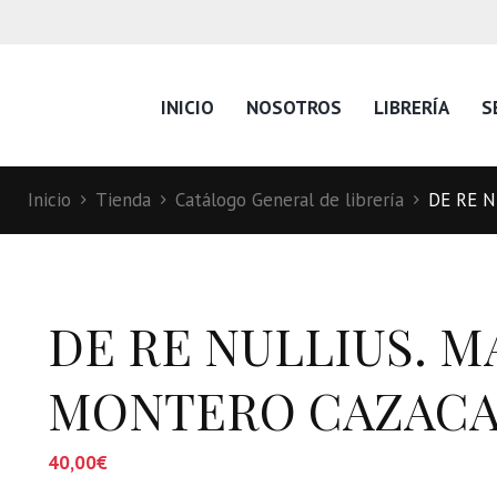
INICIO
NOSOTROS
LIBRERÍA
S
Inicio
Tienda
Catálogo General de librería
DE RE 
DE RE NULLIUS. 
MONTERO CAZAC
40,00
€