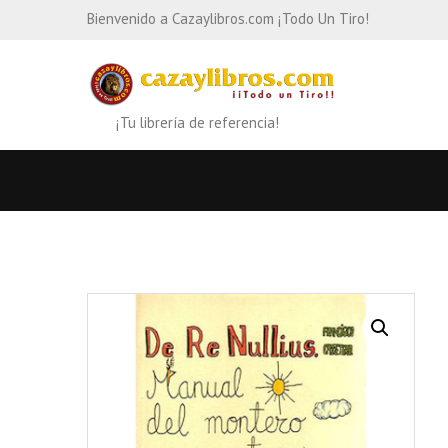
Bienvenido a Cazaylibros.com ¡Todo Un Tiro!
¡Tu librería de referencia!