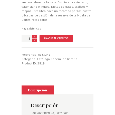
sustancialmente la caza. Escrito en castellano,
valenciano e inglés. Tablas de datos, gráficos y
mapas. Este libro hace un recorrido por las cuatro
décadas de gestión de la reserva de la Muela de
Cortes, fotos color.
Hay existencias
40
AÑADIR AL CARRITO
ANIVERSARIO
DE
LA
RESERVA
Referencia:
0135241
VALENCIANA
Categoría:
Catálogo General de librería
DE
Product ID:
2819
CAZA
DE
LA
MUELA
DE
CORTES
Descripción
cantidad
Descripción
Edición: PRIMERA, Editorial: