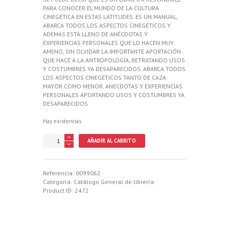
PARA CONOCER EL MUNDO DE LA CULTURA
CINEGÉTICA EN ESTAS LATITUDES. ES UN MANUAL,
ABARCA TODOS LOS ASPECTOS CINEGÉTICOS Y
ADEMÁS ESTÁ LLENO DE ANÉCDOTAS Y
EXPERIENCIAS PERSONALES QUE LO HACEN MUY
AMENO, SIN OLVIDAR LA IMPORTANTE APORTACIÓN
QUE HACE A LA ANTROPOLOGÍA, RETRATANDO USOS
Y COSTUMBRES YA DESAPARECIDOS. ABARCA TODOS
LOS ASPECTOS CINEGETICOS TANTO DE CAZA
MAYOR COMO MENOR. ANECDOTAS Y EXPERIENCIAS
PERSONALES APORTANDO USOS Y COSTUMBRES YA
DESAPARECIDOS
Hay existencias
VIVENCIAS
AÑADIR AL CARRITO
Y
CONVIVENCIAS
CON
LA
Referencia:
0099062
CAZA:
Categoría:
Catálogo General de librería
DE
Product ID:
2472
LAS
SIERRAS
DE
GUADALCANAL