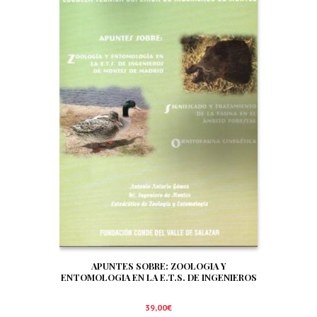
APUNTES SOBRE: ZOOLOGIA Y
ENTOMOLOGIA EN LA E.T.S. DE INGENIEROS
DE MONTES DE MADRID. SIGNIFICADO Y
TRATAMIENTO DE LA FAUNA EN EL AMBITO
39,00
€
FORESTAL. ORNITOFAUNA CINEGETICA