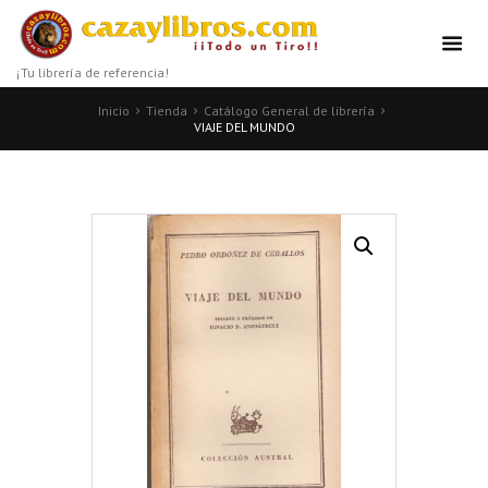
¡Tu librería de referencia!
Inicio
Tienda
Catálogo General de librería
VIAJE DEL MUNDO