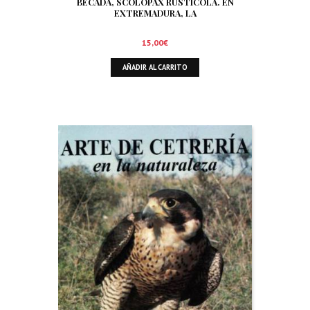
BECADA, SCOLOPAX RUSTICOLA. EN
EXTREMADURA, LA
15,00
€
AÑADIR AL CARRITO