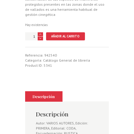
protegidos presentes en las zonas donde el uso
de vallados es una herramienta habitual de
gestión cinegética
Hay existencias
VALLADOS
AÑADIR AL CARRITO
CINEGETICOS
cantidad
Referencia:
942540
Categoría:
Catálogo General de librería
Product ID:
5341
Descripción
Descripción
Autor: VARIOS AUTORES, Edición:
PRIMERA, Editorial: CODA,
Encuadernación: RUSTICA