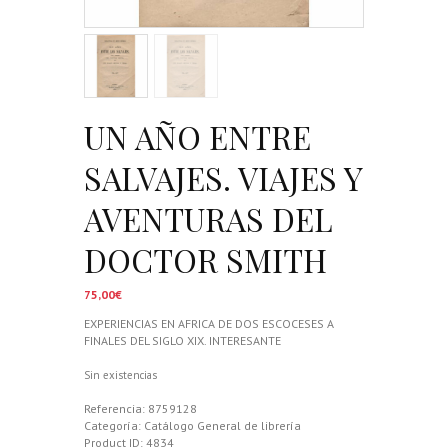
UN AÑO ENTRE
SALVAJES. VIAJES Y
AVENTURAS DEL
DOCTOR SMITH
75,00
€
EXPERIENCIAS EN AFRICA DE DOS ESCOCESES A
FINALES DEL SIGLO XIX. INTERESANTE
Sin existencias
Referencia:
8759128
Categoría:
Catálogo General de librería
Product ID:
4834