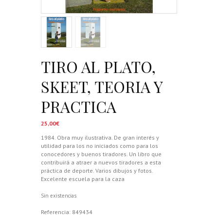
TIRO AL PLATO,
SKEET, TEORIA Y
PRACTICA
25,00
€
1984. Obra muy ilustrativa. De gran interés y
utilidad para los no iniciados como para los
conocedores y buenos tiradores. Un libro que
contribuirá a atraer a nuevos tiradores a esta
práctica de deporte. Varios dibujos y fotos.
Excelente escuela para la caza
Sin existencias
Referencia:
849434