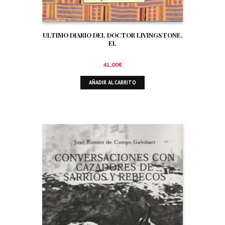
ULTIMO DIARIO DEL DOCTOR LIVINGSTONE,
EL
41,00
€
AÑADIR AL CARRITO