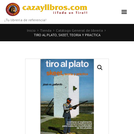
¡Tu librería de referencia!
Inicio
Tienda
Catálogo General de librería
TIRO AL PLATO, SKEET, TEORIA Y PRACTICA