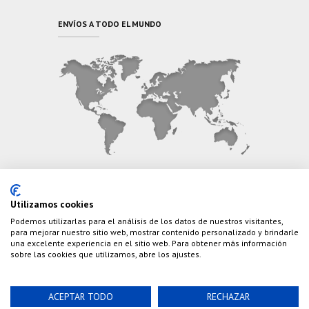
ENVÍOS A TODO EL MUNDO
CONTÁCTANOS
Utilizamos cookies
Podemos utilizarlas para el análisis de los datos de nuestros visitantes,
Teléfono:
(+34) 626 495 499
para mejorar nuestro sitio web, mostrar contenido personalizado y brindarle
una excelente experiencia en el sitio web. Para obtener más información
E-Mail:
info@cazaylibros.com
sobre las cookies que utilizamos, abre los ajustes.
ACEPTAR TODO
RECHAZAR