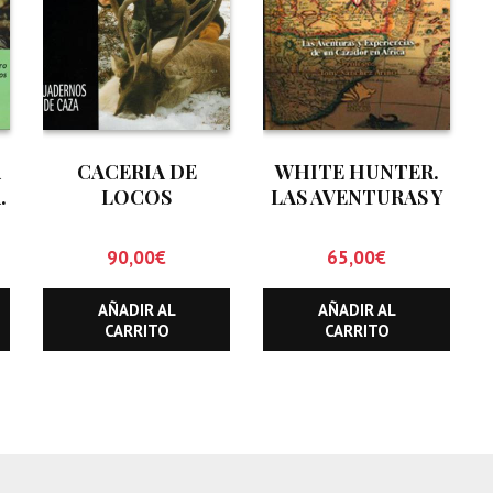
A
CACERIA DE
WHITE HUNTER.
.
LOCOS
LAS AVENTURAS Y
EXPERIENCIAS DE
UN CAZADOR EN
90,00
€
65,00
€
AFRICA.
AÑADIR AL
AÑADIR AL
CARRITO
CARRITO