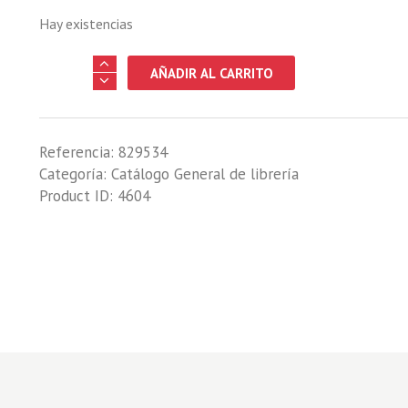
Hay existencias
SU
AÑADIR AL CARRITO
PRIMERA
ESCOPETA
cantidad
Referencia:
829534
Categoría:
Catálogo General de librería
Product ID:
4604