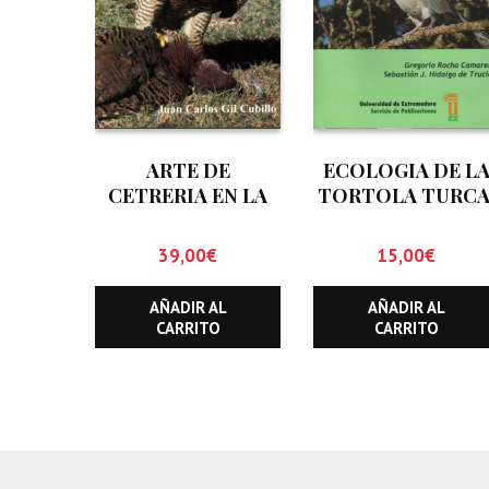
ARTE DE
ECOLOGIA DE L
CETRERIA EN LA
TORTOLA TURCA
NATURALEZA
STREPTOPELIA
DECAOCTO
39,00
€
15,00
€
AÑADIR AL
AÑADIR AL
CARRITO
CARRITO