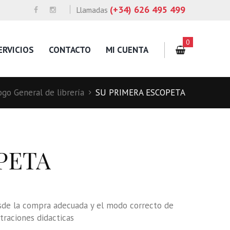
(+34) 626 495 499
Llamadas
0
ERVICIOS
CONTACTO
MI CUENTA
ogo General de librería
SU PRIMERA ESCOPETA
PETA
desde la compra adecuada y el modo correcto de
straciones didacticas