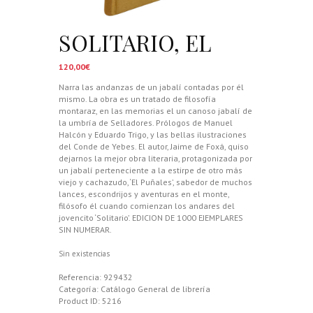
SOLITARIO, EL
120,00
€
Narra las andanzas de un jabalí contadas por él
mismo. La obra es un tratado de filosofía
montaraz, en las memorias el un canoso jabalí de
la umbría de Selladores. Prólogos de Manuel
Halcón y Eduardo Trigo, y las bellas ilustraciones
del Conde de Yebes. El autor, Jaime de Foxá, quiso
dejarnos la mejor obra literaria, protagonizada por
un jabalí perteneciente a la estirpe de otro más
viejo y cachazudo, ‘El Puñales’, sabedor de muchos
lances, escondrijos y aventuras en el monte,
filósofo él cuando comienzan los andares del
jovencito ‘Solitario’. EDICION DE 1000 EJEMPLARES
SIN NUMERAR.
Sin existencias
Referencia:
929432
Categoría:
Catálogo General de librería
Product ID:
5216