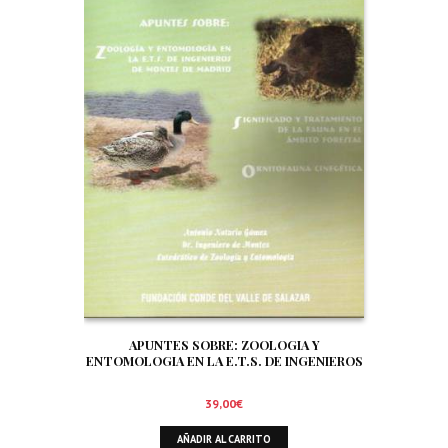
APUNTES SOBRE: ZOOLOGIA Y
ENTOMOLOGIA EN LA E.T.S. DE INGENIEROS
DE MONTES DE MADRID. SIGNIFICADO Y
TRATAMIENTO DE LA FAUNA EN EL AMBITO
39,00
€
FORESTAL. ORNITOFAUNA CINEGETICA
AÑADIR AL CARRITO