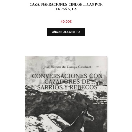
CAZA, NARRACIONES CINEGETICAS POR
ESPAÑA, LA
40,00
€
AÑADIR AL CARRITO