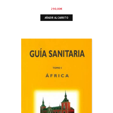
290,00
€
AÑADIR AL CARRITO