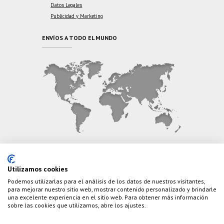
Datos Legales
Publicidad y Marketing
ENVÍOS A TODO EL MUNDO
CONTÁCTANOS
Utilizamos cookies
Podemos utilizarlas para el análisis de los datos de nuestros visitantes,
Teléfono:
(+34) 626 495 499
para mejorar nuestro sitio web, mostrar contenido personalizado y brindarle
una excelente experiencia en el sitio web. Para obtener más información
E-Mail:
info@cazaylibros.com
sobre las cookies que utilizamos, abre los ajustes.