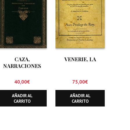
CAZA,
VENERIE, LA
NARRACIONES
CINEGETICAS POR
ESPAÑA, LA
40,00
€
75,00
€
AÑADIR AL
AÑADIR AL
CARRITO
CARRITO