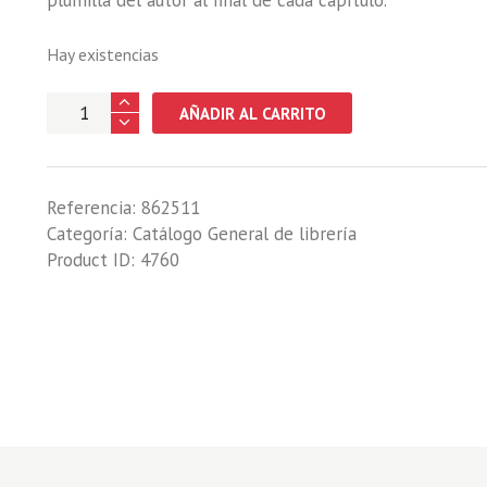
plumilla del autor al final de cada capítulo.
Hay existencias
RELATOS
AÑADIR AL CARRITO
DE
CAZA
cantidad
Referencia:
862511
Categoría:
Catálogo General de librería
Product ID:
4760