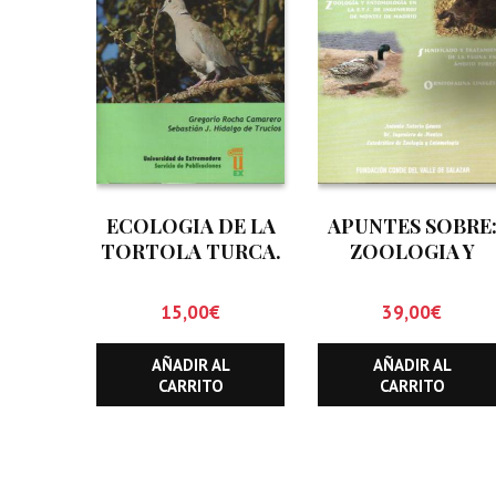
ECOLOGIA DE LA
APUNTES SOBRE
TORTOLA TURCA.
ZOOLOGIA Y
STREPTOPELIA
ENTOMOLOGIA E
DECAOCTO
LA E.T.S. DE
15,00
€
39,00
€
INGENIEROS DE
MONTES DE
AÑADIR AL
AÑADIR AL
MADRID.
CARRITO
CARRITO
SIGNIFICADO Y
TRATAMIENTO D
LA FAUNA EN EL
AMBITO