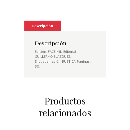
DESDE
SU
PALACIO
DEL
AJARAFE
DE
Descripción
SEVILLA
AL
BOSQUE
Descripción
DE
DO
Edición: FACSIMIL, Editorial:
A
GUILLERMO BLAZQUEZ,
ANA
Encuadernación: RUSTICA, Páginas:
cantidad
30,
Productos
relacionados