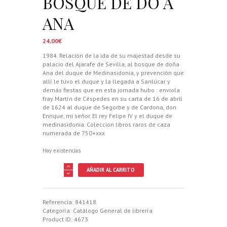
BOSQUE DE DO A
ANA
24,00
€
1984. Relación de la ida de su majestad desde su
palacio del Ajarafe de Sevilla, al bosque de doña
Ana del duque de Medinasidonia, y prevención que
allí le tuvo el duque y la llegada a Sanlúcar y
demás fiestas que en esta jornada hubo : enviola
fray Martín de Céspedes en su carta de 16 de abril
de 1624 al duque de Segorbe y de Cardona, don
Enrique, mi señor. El rey Felipe IV y el duque de
medinasidonia. Coleccion libros raros de caza
numerada de 750+xxx
Hay existencias
RELACION
AÑADIR AL CARRITO
DE
LA
IDA
DE
Referencia:
841418
SU
Categoría:
Catálogo General de librería
MAJESTAD
Product ID:
4673