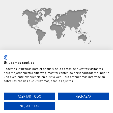
CONTÁCTANOS
Utilizamos cookies
Podemos utilizarlas para el análisis de los datos de nuestros visitantes,
Teléfono:
(+34) 626 495 499
para mejorar nuestro sitio web, mostrar contenido personalizado y brindarle
una excelente experiencia en el sitio web. Para obtener más información
E-Mail:
info@cazaylibros.com
sobre las cookies que utilizamos, abre los ajustes.
ACEPTAR TODO
RECHAZAR
Powered by©
Nao Grupo de Comunicación, S.L.
©
NO, AJUSTAR
2020 Cazaylibros.com ¡Todo Un Tiro!, todos los
derechos reservados.