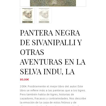
PANTERA NEGRA
DE SIVANIPALLI Y
OTRAS
AVENTURAS EN LA
SELVA INDU, LA
80,00
€
2004. Posiblemente el mejor libro del autor. Este
libro se refiere más a las panteras que a los tigres.
Pero también habla de tigres, historias de
cazadores, fracasos y contrariedades. Nos describe
la emoción de la caza de estos felinos y de