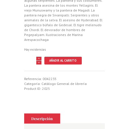
algunas serpientes. La pantera y sus costumbres.
La pantera asesina de los montes Yellagiris. El
viejo Munuswamy y la pantera de Magadi. La
pantera negra de Sivanipalli. Serpientes y otros
animales de la selva. El asesino de Hyderabad. El
gigantesco búfalo de Gedesal. El tigre melenudo
de Chordi. El devorador de hombres de
Pegepalyam. Ilustraciones de Marina
Arespacochaga
Hay existencias
PANTERA
AÑADIR AL CARRITO
NEGRA
DE
SIVANIPALLI
Y
Referencia:
0042235
OTRAS
Categoría:
Catálogo General de librería
AVENTURAS
Product ID:
2025
EN
LA
SELVA
INDU,
LA
cantidad
Descripción