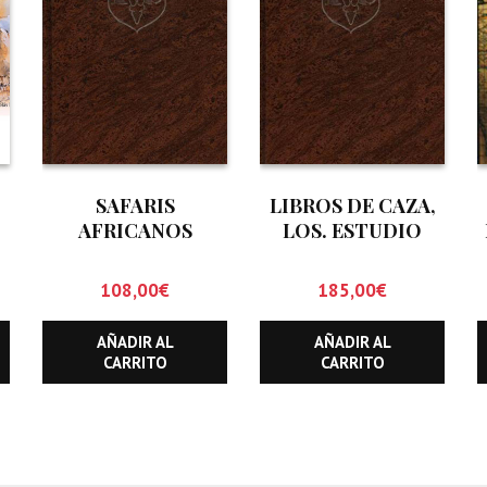
SAFARIS
LIBROS DE CAZA,
AFRICANOS
LOS. ESTUDIO
BIBLIOGRAFICO
CINEGETICO
108,00
€
185,00
€
(HASTA
DICIEMBRE DE
AÑADIR AL
AÑADIR AL
1.999)
CARRITO
CARRITO