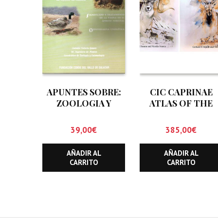
APUNTES SOBRE:
CIC CAPRINAE
ZOOLOGIA Y
ATLAS OF THE
ENTOMOLOGIA EN
WORLD (DOS
LA E.T.S. DE
TOMOS)
39,00
€
385,00
€
INGENIEROS DE
MONTES DE
AÑADIR AL
AÑADIR AL
MADRID.
CARRITO
CARRITO
SIGNIFICADO Y
TRATAMIENTO DE
LA FAUNA EN EL
AMBITO
FORESTAL.