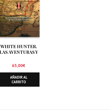
WHITE HUNTER.
LAS AVENTURAS Y
EXPERIENCIAS DE
UN CAZADOR EN
65,00
€
AFRICA.
AÑADIR AL
CARRITO