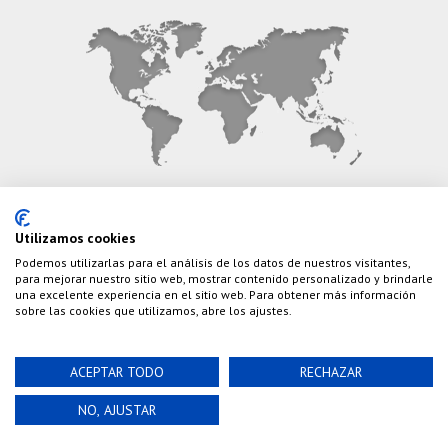
CONTÁCTANOS
Utilizamos cookies
Podemos utilizarlas para el análisis de los datos de nuestros visitantes,
Teléfono:
(+34) 626 495 499
para mejorar nuestro sitio web, mostrar contenido personalizado y brindarle
una excelente experiencia en el sitio web. Para obtener más información
E-Mail:
info@cazaylibros.com
sobre las cookies que utilizamos, abre los ajustes.
ACEPTAR TODO
RECHAZAR
Powered by©
Nao Grupo de Comunicación, S.L.
©
NO, AJUSTAR
2020 Cazaylibros.com ¡Todo Un Tiro!, todos los
derechos reservados.