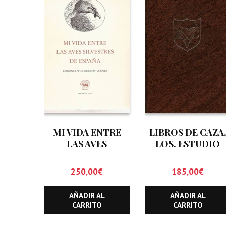
MI VIDA ENTRE
LIBROS DE CAZA
LAS AVES
LOS. ESTUDIO
SILVESTRES DE
BIBLIOGRAFICO
ESPAÑA
CINEGETICO
250,00
€
185,00
€
(HASTA
DICIEMBRE DE
AÑADIR AL
AÑADIR AL
1.999)
CARRITO
CARRITO