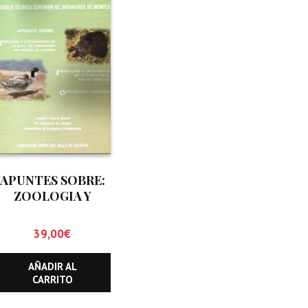
APUNTES SOBRE:
ZOOLOGIA Y
ENTOMOLOGIA EN
LA E.T.S. DE
39,00
€
INGENIEROS DE
MONTES DE
AÑADIR AL
MADRID.
CARRITO
SIGNIFICADO Y
TRATAMIENTO DE