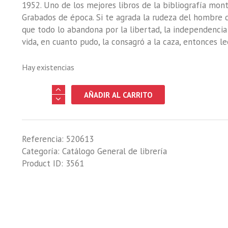
1952. Uno de los mejores libros de la bibliografía mont
Grabados de época. Si te agrada la rudeza del hombre 
que todo lo abandona por la libertad, la independencia
vida, en cuanto pudo, la consagró a la caza, entonces le
Hay existencias
NARRACIONES
AÑADIR AL CARRITO
DE
UN
MONTERO
Referencia:
520613
Y
Categoría:
Catálogo General de librería
PRACTICA
Product ID:
3561
DE
CAZA
MAYOR
cantidad