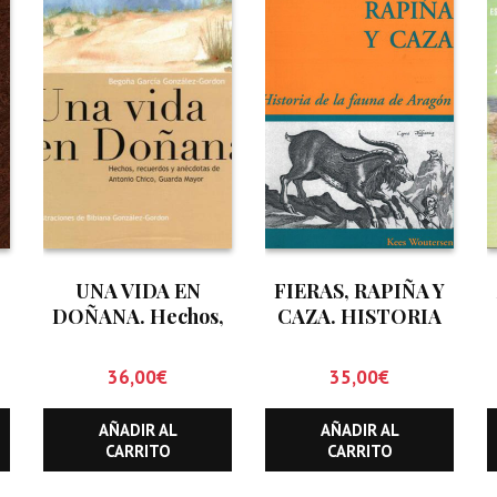
,
UNA VIDA EN
FIERAS, RAPIÑA Y
DOÑANA. Hechos,
CAZA. HISTORIA
recuerdos y
DE LA FAUNA DE
anécdotas de
ARAGON
36,00
€
35,00
€
Antonio Chico.
Guarda Mayor
AÑADIR AL
AÑADIR AL
CARRITO
CARRITO