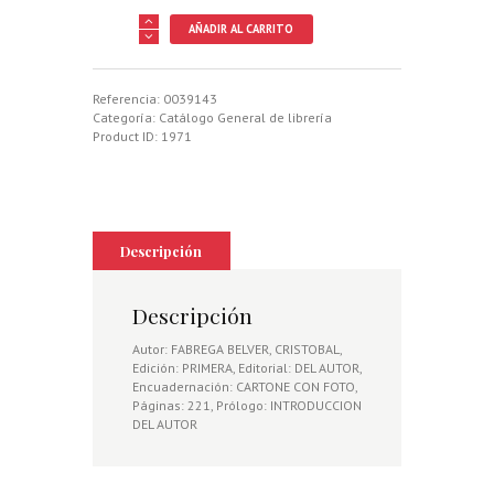
MIS
AÑADIR AL CARRITO
APUNTES
SOBRE
LA
PERDIZ
Referencia:
0039143
Y
Categoría:
Catálogo General de librería
EL
Product ID:
1971
RECLAMO
cantidad
Descripción
Descripción
Autor: FABREGA BELVER, CRISTOBAL,
Edición: PRIMERA, Editorial: DEL AUTOR,
Encuadernación: CARTONE CON FOTO,
Páginas: 221, Prólogo: INTRODUCCION
DEL AUTOR