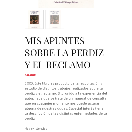
MIS APUNTES
SOBRE LA PERDIZ
Y EL RECLAMO
30,00
€
2003. Este libro es producto de la recopilación y
estudio de distintos trabajos realizados sobre la
perdiz y el reclamo. Ello, unido a la experiencia del
autor, hace que se trate de un manual de consulta
que en cualquier momento nos puede aclarar
alguna de nuestras dudas. Especial interés tiene
la descripción de las distintas enfermedades de la
perdiz
Hay existencias