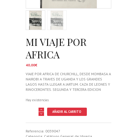
MI VIAJE POR
AFRICA
40,00
€
VIAJE POR AFRICA DE CHURCHILL, DESDE MOMBASA A
NAIROBI A TRAVES DE UGANDA Y LOS GRANDES
LAGOS HASTA LLEGAR A JARTUM. CAZA DE LEONES Y
RINOCERONTES. SEGUNDA Y TERCERA EDICION
Hay existencias
MI
AÑADIR AL CARRITO
VIAJE
POR
AFRICA
cantidad
Referencia:
0039047
Categoría:
Catálogo General de librería