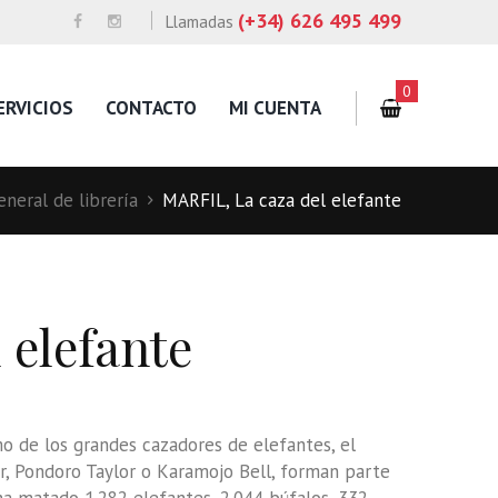
(+34) 626 495 499
Llamadas
0
ERVICIOS
CONTACTO
MI CUENTA
neral de librería
MARFIL, La caza del elefante
 elefante
imo de los grandes cazadores de elefantes, el
, Pondoro Taylor o Karamojo Bell, forman parte