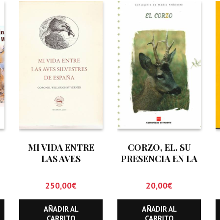
MI VIDA ENTRE
CORZO, EL. SU
LAS AVES
PRESENCIA EN LA
SILVESTRES DE
COMUNIDAD DE
ESPAÑA
MADRID
250,00
€
20,00
€
AÑADIR AL
AÑADIR AL
CARRITO
CARRITO