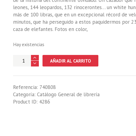
de la historia del continente olvidado. Un cazador que 
leones, 144 leopardos, 132 rinocerontes… un white hun
más de 100 libras, que en un excepcional récord de vel
minutos, que ha perseguido a estos paquidermos por 23 
caza de elefantes. Fotos en color,
Hay existencias
MARFIL,
AÑADIR AL CARRITO
La
caza
del
Referencia:
740808
elefante
Categoría:
Catálogo General de librería
cantidad
Product ID:
4286