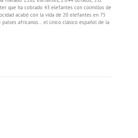
ha matado 1.282 elefantes, 2.044 búfalos, 332
ter que ha cobrado 43 elefantes con colmillos de
ocidad acabó con la vida de 20 elefantes en 75
países africanos… el único clásico español de la