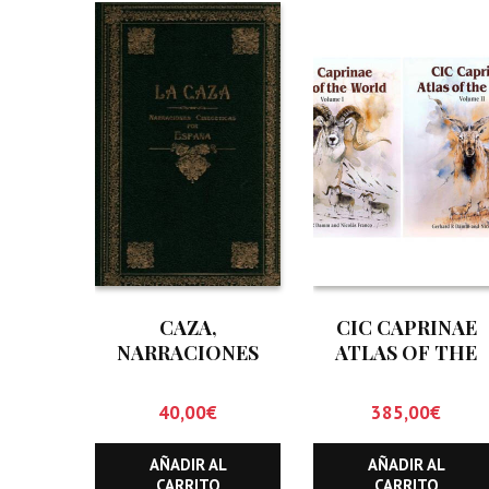
CAZA,
CIC CAPRINAE
NARRACIONES
ATLAS OF THE
CINEGETICAS POR
WORLD (DOS
ESPAÑA, LA
TOMOS)
40,00
€
385,00
€
AÑADIR AL
AÑADIR AL
CARRITO
CARRITO