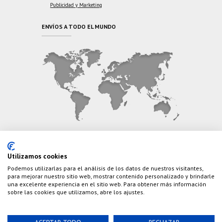
Publicidad y Marketing
ENVÍOS A TODO EL MUNDO
CONTÁCTANOS
Utilizamos cookies
Podemos utilizarlas para el análisis de los datos de nuestros visitantes,
Teléfono:
(+34) 626 495 499
para mejorar nuestro sitio web, mostrar contenido personalizado y brindarle
una excelente experiencia en el sitio web. Para obtener más información
E-Mail:
info@cazaylibros.com
sobre las cookies que utilizamos, abre los ajustes.