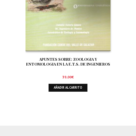
APUNTES SOBRE: ZOOLOGIA Y
ENTOMOLOGIA EN LA E.T.S. DE INGENIEROS
DE MONTES DE MADRID. SIGNIFICADO Y
TRATAMIENTO DE LA FAUNA EN EL AMBITO
39,00
€
FORESTAL. ORNITOFAUNA CINEGETICA
AÑADIR AL CARRITO