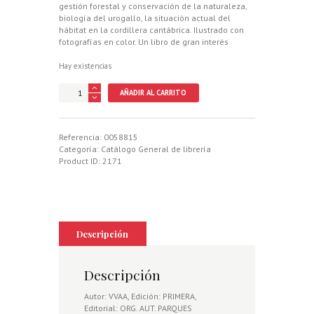
gestión forestal y conservación de la naturaleza,
biología del urogallo, la situación actual del
hábitat en la cordillera cantábrica. Ilustrado con
fotografías en color. Un libro de gran interés
Hay existencias
MANUAL
AÑADIR AL CARRITO
DE
CONSERVACION
Y
MANEJO
Referencia:
0058815
DEL
Categoría:
Catálogo General de librería
HABITAT
Product ID:
2171
DEL
UROGALLO
CANTABRICO
cantidad
Descripción
Descripción
Autor: VVAA, Edición: PRIMERA,
Editorial: ORG. AUT. PARQUES