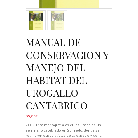
MANUAL DE
CONSERVACION Y
MANEJO DEL
HABITAT DEL
UROGALLO
CANTABRICO
35,00
€
2005. Esta monografía es el resultado de un
seminario celebrado en Somiedo, donde se
reunieron especialistas de la especie y de la