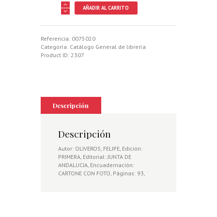
MANUAL
AÑADIR AL CARRITO
DE
CONSERVACION
Y
GESTION
Referencia:
0075020
DEL
Categoría:
Catálogo General de librería
CORZO
Product ID:
2307
ANDALUZ
cantidad
Descripción
Descripción
Autor: OLIVEROS, FELIPE, Edición:
PRIMERA, Editorial: JUNTA DE
ANDALUCIA, Encuadernación:
CARTONE CON FOTO, Páginas: 93,