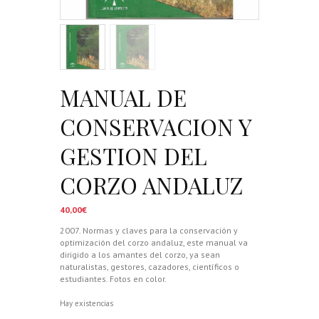
MANUAL DE
CONSERVACION Y
GESTION DEL
CORZO ANDALUZ
40,00
€
2007. Normas y claves para la conservación y
optimización del corzo andaluz, este manual va
dirigido a los amantes del corzo, ya sean
naturalistas, gestores, cazadores, científicos o
estudiantes. Fotos en color.
Hay existencias