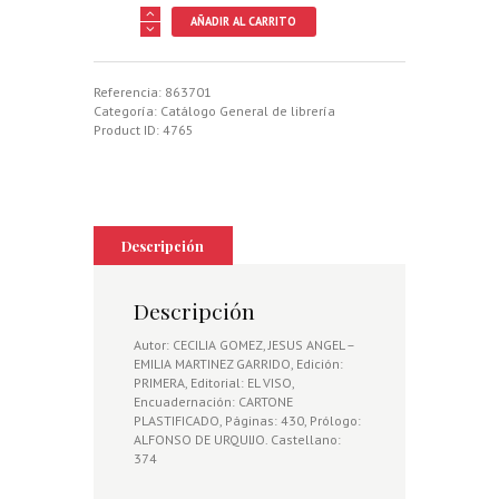
MANCHAS
AÑADIR AL CARRITO
DE
CAZA
MAYOR
cantidad
Referencia:
863701
Categoría:
Catálogo General de librería
Product ID:
4765
Descripción
Descripción
Autor: CECILIA GOMEZ, JESUS ANGEL –
EMILIA MARTINEZ GARRIDO, Edición:
PRIMERA, Editorial: EL VISO,
Encuadernación: CARTONE
PLASTIFICADO, Páginas: 430, Prólogo:
ALFONSO DE URQUIJO. Castellano:
374