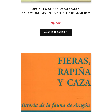
APUNTES SOBRE: ZOOLOGIA Y
ENTOMOLOGIA EN LA E.T.S. DE INGENIEROS
DE MONTES DE MADRID. SIGNIFICADO Y
TRATAMIENTO DE LA FAUNA EN EL AMBITO
39,00
€
FORESTAL. ORNITOFAUNA CINEGETICA
AÑADIR AL CARRITO