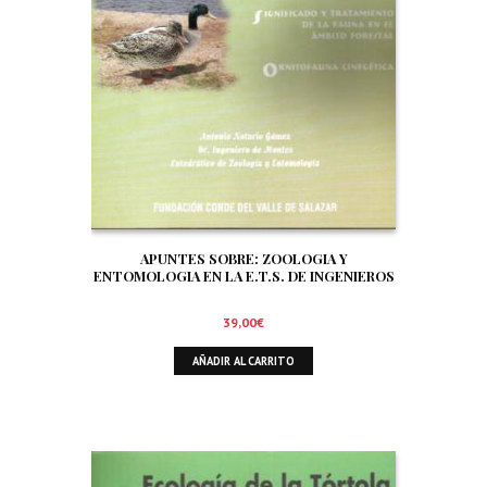
APUNTES SOBRE: ZOOLOGIA Y
ENTOMOLOGIA EN LA E.T.S. DE INGENIEROS
DE MONTES DE MADRID. SIGNIFICADO Y
TRATAMIENTO DE LA FAUNA EN EL AMBITO
39,00
€
FORESTAL. ORNITOFAUNA CINEGETICA
AÑADIR AL CARRITO