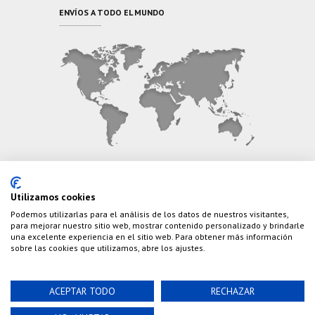
ENVÍOS A TODO EL MUNDO
CONTÁCTANOS
Utilizamos cookies
Podemos utilizarlas para el análisis de los datos de nuestros visitantes,
Teléfono:
(+34) 626 495 499
para mejorar nuestro sitio web, mostrar contenido personalizado y brindarle
una excelente experiencia en el sitio web. Para obtener más información
E-Mail:
info@cazaylibros.com
sobre las cookies que utilizamos, abre los ajustes.
ACEPTAR TODO
RECHAZAR
Powered by©
Nao Grupo de Comunicación, S.L.
©